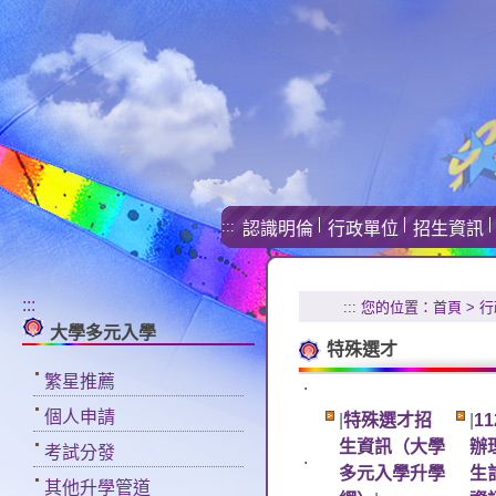
:::
認識明倫
行政單位
招生資訊
:::
:::
您的位置：
首頁
>
行
大學多元入學
特殊選才
繁星推薦
.
個人申請
|
特殊選才招
|
1
生資訊（大學
辦
考試分發
.
多元入學升學
生
其他升學管道