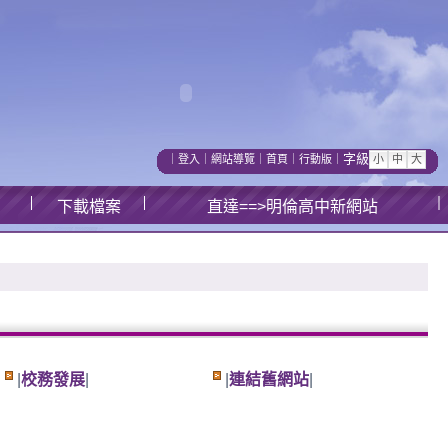
字級
｜
登入
｜
網站導覽
｜
首頁
｜
行動版
｜
下載檔案
直達==>明倫高中新網站
|
校務發展
|
|
連結舊網站
|