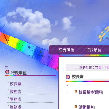
:::
認識明倫
行政單位
:::
:::
您的位置：
首頁
>
行
行政單位
校長室
校長室
.
教務處
.
|
校長基本資料
|
學務處
總務處
|
活動相片
|