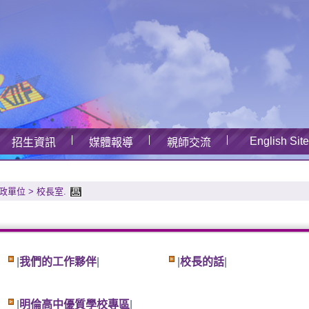
English Site
招生資訊
媒體報導
親師交流
政單位
>
校長室
.
|
我們的工作夥伴
|
|
校長的話
|
|
明倫高中優質學校專區
|