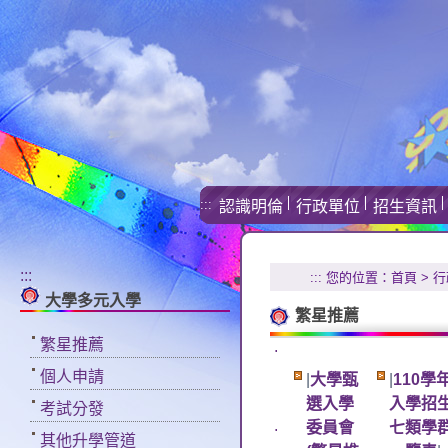
:::
認識明倫
行政單位
招生資訊
:::
:::
您的位置：
首頁
>
行
大學多元入學
繁星推薦
繁星推薦
.
個人申請
|
大學甄
|
110
選入學
入學招
考試分發
.
委員會
七類學
其他升學管道