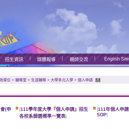
English Site
招生資訊
媒體報導
親師交流
政單位
>
輔導室
>
生涯輔導
>
大學多元入學
>
個人申請
.
會(申
|
111學年度大學『個人申請』招生
|
111年個人申請
SOP
|
各校系篩選標準一覽表
|