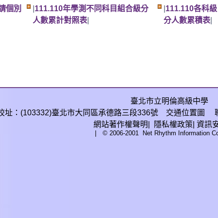
申請個別
|
111.110年學測不同科目組合級分
|
111.110各科級
人數累計對照表
|
分人數累積表
|
臺北市立明倫高級中學
校址：(103332)臺北市大同區承德路三段336號
交通位置圖
聯
網站
著作權聲明
|
隱私權政策
|
資訊
| © 2006-2001
Net Rhythm Information Co