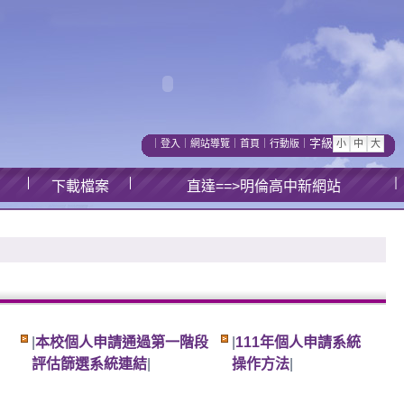
字級
｜
登入
｜
網站導覽
｜
首頁
｜
行動版
｜
下載檔案
直達==>明倫高中新網站
|
本校個人申請通過第一階段
|
111年個人申請系統
評估篩選系統連結
|
操作方法
|